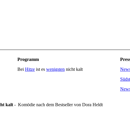
Programm
Pres
Bei
Hitze
ist es
wenigsten
nicht kalt
Newsl
Südst
Newsl
cht kalt
- Komödie nach dem Bestseller von Dora Heldt
om