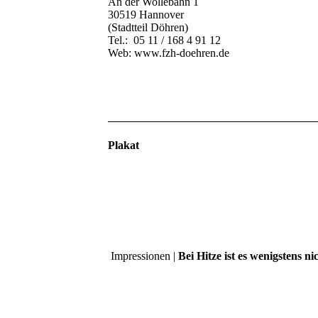
An der Wollebahn 1
30519 Hannover
(Stadtteil Döhren)
Tel.: 05 11 / 168 4 91 12
Web: www.fzh-doehren.de
Plakat
Impressionen |
Bei Hitze ist es wenigstens ni
Rinaldo-Doris_Hitze_o4-2018_THEA Süd K