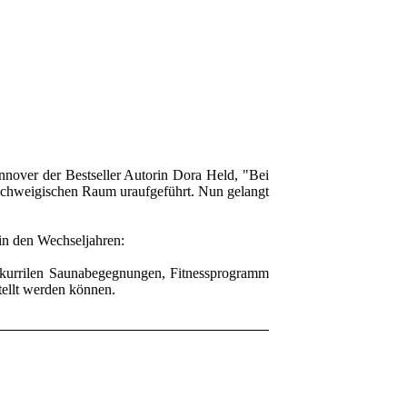
nnover der Bestseller Autorin Dora Held, "Bei
nschweigischen Raum uraufgeführt. Nun gelangt
 in den Wechseljahren:
 skurrilen Saunabegegnungen, Fitnessprogramm
tellt werden können.