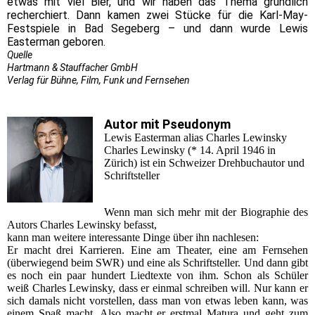
etwas mit viel Bier, und wir haben das Thema gründlich
recherchiert. Dann kamen zwei Stücke für die Karl-May-
Festspiele in Bad Segeberg – und dann wurde Lewis
Easterman geboren.
Quelle
Hartmann & Stauffacher GmbH
Verlag für Bühne, Film, Funk und Fernsehen
Autor mit Pseudonym
Lewis Easterman alias Charles Lewinsky
Charles Lewinsky (* 14. April 1946 in
Zürich) ist ein Schweizer Drehbuchautor und
Schriftsteller
Wenn man sich mehr mit der Biographie des
Autors Charles Lewinsky befasst,
kann man weitere interessante Dinge über ihn nachlesen:
Er macht drei Karrieren. Eine am Theater, eine am Fernsehen
(überwiegend beim SWR) und eine als Schriftsteller. Und dann gibt
es noch ein paar hundert Liedtexte von ihm. Schon als Schüler
weiß Charles Lewinsky, dass er einmal schreiben will. Nur kann er
sich damals nicht vorstellen, dass man von etwas leben kann, was
einem Spaß macht. Also macht er erstmal Matura und geht zum