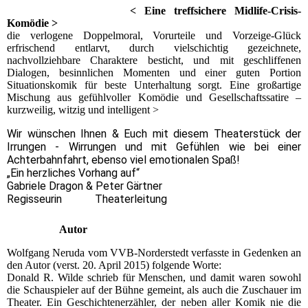
< Eine treffsichere Midlife-Crisis-
Komödie >
die verlogene Doppelmoral, Vorurteile und Vorzeige-Glück
erfrischend entlarvt, durch vielschichtig gezeichnete,
nachvollziehbare Charaktere besticht, und mit geschliffenen
Dialogen, besinnlichen Momenten und einer guten Portion
Situationskomik für beste Unterhaltung sorgt. Eine großartige
Mischung aus gefühlvoller Komödie und Gesellschaftssatire –
kurzweilig, witzig und intelligent >
Wir wünschen Ihnen & Euch mit diesem Theaterstück der
Irrungen - Wirrungen und mit Gefühlen wie bei einer
Achterbahnfahrt, ebenso viel emotionalen Spaß!
„Ein herzliches Vorhang auf“
Gabriele Dragon & Peter Gärtner
Regisseurin Theaterleitung
Autor
Wolfgang Neruda vom VVB-Norderstedt verfasste in Gedenken an
den Autor (verst. 20. April 2015) folgende Worte:
Donald R. Wilde schrieb für Menschen, und damit waren sowohl
die Schauspieler auf der Bühne gemeint, als auch die Zuschauer im
Theater. Ein Geschichtenerzähler, der neben aller Komik nie die