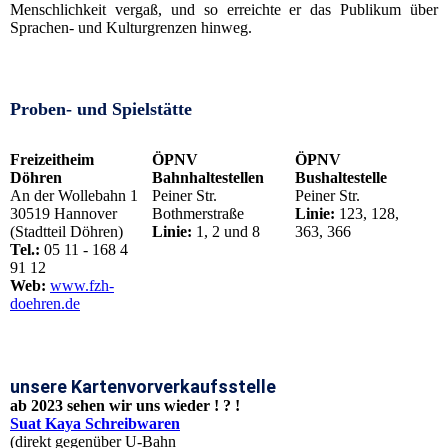
Menschlichkeit vergaß, und so erreichte er das Publikum über
Sprachen- und Kulturgrenzen hinweg.
Proben- und Spielstätte
Freizeitheim
ÖPNV
ÖPNV
Döhren
Bahnhaltestellen
Bushaltestelle
An der Wollebahn 1
Peiner Str.
Peiner Str.
30519 Hannover
Bothmerstraße
Linie:
123, 128,
(Stadtteil Döhren)
Linie:
1, 2 und 8
363, 366
Tel.:
05 11 - 168 4
91 12
Web:
www.fzh-
doehren.de
unsere Kartenvorverkaufsstelle
ab 2023 sehen wir uns wieder ! ? !
Suat Kaya Schreibwaren
(direkt gegenüber U-Bahn