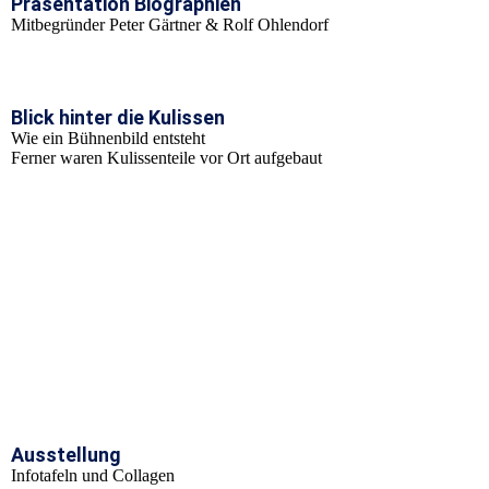
Präsentation Biographien
Mitbegründer Peter Gärtner & Rolf Ohlendorf
Blick hinter die Kulissen
Wie ein Bühnenbild entsteht
Ferner waren Kulissenteile vor Ort aufgebaut
Collage_DIN A2_Illusion Bühnenbild zum 25-jähriges Bestehen
2022-Teil 1
Collage_DIN A2_Illusion Bühnenbild zum 25-jähriges Bestehen
2022-Teil 2
Collage_DIN A2_Illusion Bühnenbild zum 25-jähriges Bestehen
2022-Teil 3
Collage_DIN A2_Illusion Bühnenbild zum 25-jähriges Bestehen
2022-Teil 4
Ausstellung
Infotafeln und Collagen