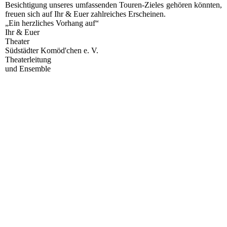
Besichtigung unseres umfassenden Touren-Zieles gehören könnten,
freuen sich auf Ihr & Euer zahlreiches Erscheinen.
„Ein herzliches Vorhang auf“
Ihr & Euer
Theater
Südstädter Komöd'chen e. V.
Theaterleitung
und Ensemble
11.0.9.22 | "Fest-Wagen" v. d. FZH Döhren
11.09.22 - Tourenziel 13
11.0.9.22 | "Technik" Thurnithi Saal
11.0.9.22 | "Ausstellung" Thurnithi Saal
11.0.9.22 | "Film-Ecke" Thurnithi Saal
11.0.9.22 | "Kulisse " Thurnithi Saal