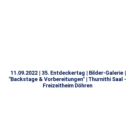
IMG-20220911-WA0030
11.0.9.22 | "Kulisse " Thurnithi Saal
11.0.9.22 | "Deko Bühne " Thurnithi Saal
11.0.9.22 | "Biographie" Thurnithi Saal
11.09.22 | Begrüßung "Körnchen"
11.09.2022 | 35. Entdeckertag | Bilder-Galerie |
"Backstage & Vorbereitungen" | Thurnithi Saal -
Freizeitheim Döhren