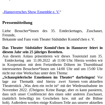
„
Hannoversches Show Ensemble e. V.
“
Pressemitteilung
Liebe Besucher*Innen des 35. Entdeckertages, Zuschauer,
Freunde,
Bekannte und Fans vom Theater Südstädter Komöd'chen e. V.
Das Theater Südstädter Komöd’chen in Hannover feiert in
diesem Jahr sein 25 jähriges Bestehen.
Aus diesem Anlass präsentieren wir dieses Tourenziel zum 35.
Entdeckertag am 11.09.2022 ab 11:00 Uhr. Hierzu werden wir
in Kooperation mit dem Freizeitheim Döhren im Thurnithisaal
interessierten Besuchern*Innen um 14:00 Uhr und um 15:00 Uhr
nicht nur eine Werkschau unter dem Thema:
„Schauspielerische Emotionen im Theater“ darbringen!
Vor
lage zur Thematik sind hierzu zwei Szenen vom aktuellen
Theaterstück „Was dem ein recht ist“ mit der Wiederaufnahme im
November 2022. (Übrigens: Keine Bange, aber es kann passieren,
dass sich unser Conférencier den einen oder anderen Zuschauer,
(natürlich freiwillig) ins Geschehen bzw. mit auf die Bühne
holt). Außerdem werden einige Kulissen-Teile aus unserer aktuellen