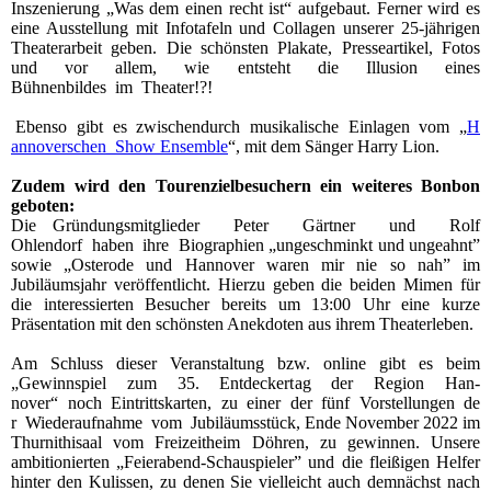
Inszenierung „Was dem einen recht ist“ aufgebaut. Ferner wird es
eine Ausstellung mit Infotafeln und Collagen unserer 25-jährigen
Theaterarbeit geben. Die schönsten Plakate, Presseartikel, Fotos
und vor allem, wie entsteht die Illusion eines
Bühnenbildes im Theater!?!
Ebenso gibt es zwischendurch musikalische Einlagen vom „
H
annoverschen Show Ensemble
“, mit dem Sänger Harry Lion.
Zudem wird den Tourenzielbesuchern ein weiteres Bonbon
geboten:
Die Gründungsmitglieder Peter Gärtner und Rolf
Ohlendorf haben ihre Biographien „ungeschminkt und ungeahnt”
sowie „Osterode und Hannover waren mir nie so nah” im
Jubiläumsjahr veröffentlicht. Hierzu geben die beiden Mimen für
die interessierten Besucher bereits um 13:00 Uhr eine kurze
Präsentation mit den schönsten Anekdoten aus ihrem Theaterleben.
Am Schluss dieser Veranstaltung bzw. online gibt es beim
„Gewinnspiel zum 35. Entdeckertag der Region Han-
nover“ noch Eintrittskarten, zu einer der fünf Vorstellungen de
r Wiederaufnahme vom Jubiläumsstück, Ende November 2022 im
Thurnithisaal vom Freizeitheim Döhren, zu gewinnen. Unsere
ambitionierten „Feierabend-Schauspieler” und die fleißigen Helfer
hinter den Kulissen, zu denen Sie vielleicht auch demnächst nach